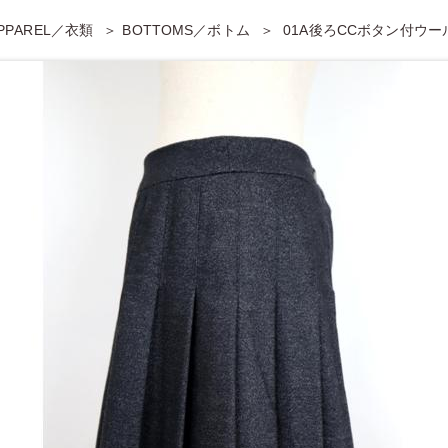
PPAREL／衣類
BOTTOMS／ボトム
01A後ろCCボタン付ウ