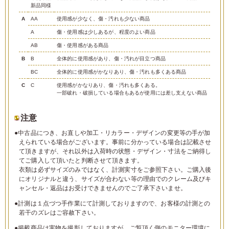
新品同様
A
AA
使用感が少なく、傷・汚れも少ない商品
A
傷・使用感は少しあるが、程度のよい商品
AB
傷・使用感がある商品
B
B
全体的に使用感があり、傷・汚れが目立つ商品
BC
全体的に使用感がかなりあり、傷・汚れも多くある商品
C
C
使用感がかなりあり、傷・汚れも多くある。
一部破れ・破損している場合もあるが使用には差し支えない商品
注意
●中古品につき、お直しや加工・リカラー・デザインの変更等の手が加
えられている場合がございます。事前に分かっている場合は記載させ
て頂きますが、それ以外は入荷時の状態・デザイン・寸法をご納得し
てご購入して頂いたと判断させて頂きます。
衣類は必ずサイズのみではなく、計測実寸をご参照下さい。ご購入後
にオリジナルと違う、サイズが合わない等の理由でのクレーム及びキ
ャンセル・返品はお受けできませんのでご了承下さいませ。
●計測は１点づつ手作業にて計測しておりますので、お客様の計測との
若干のズレはご容赦下さい。
●掲載商品は実物を撮影しておりますが、ご覧頂く側のモニター環境に