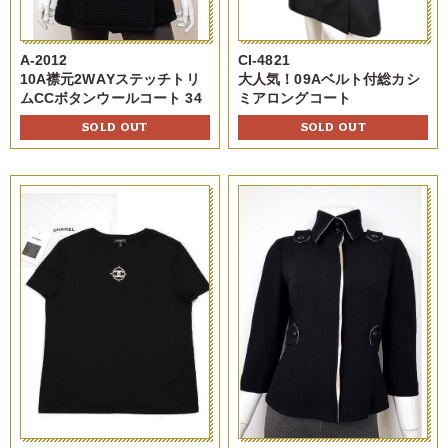
A-2012
CI-4821
10A襟元2WAYステッチトリ
大人気！09Aベルト付総カシ
ムCCボタンウールコート 34
ミアロングコート
SOLD OUT
SOLD OUT