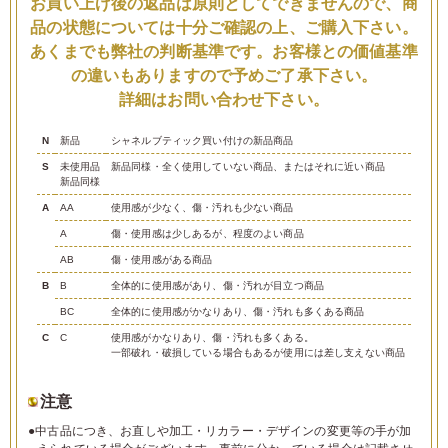
お買い上げ後の返品は原則としてできませんので、商
品の状態については十分ご確認の上、ご購入下さい。
あくまでも弊社の判断基準です。お客様との価値基準
の違いもありますので予めご了承下さい。
詳細はお問い合わせ下さい。
N
新品
シャネルブティック買い付けの新品商品
S
未使用品
新品同様・全く使用していない商品、またはそれに近い商品
新品同様
A
AA
使用感が少なく、傷・汚れも少ない商品
A
傷・使用感は少しあるが、程度のよい商品
AB
傷・使用感がある商品
B
B
全体的に使用感があり、傷・汚れが目立つ商品
BC
全体的に使用感がかなりあり、傷・汚れも多くある商品
C
C
使用感がかなりあり、傷・汚れも多くある。
一部破れ・破損している場合もあるが使用には差し支えない商品
注意
●中古品につき、お直しや加工・リカラー・デザインの変更等の手が加