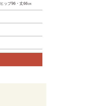
68・ヒップ96・丈66㎝