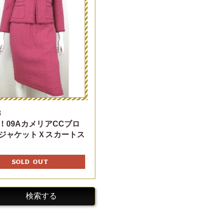
8
！09AカメリアCCブロ
ジャケットＸスカートス
SOLD OUT
検索する