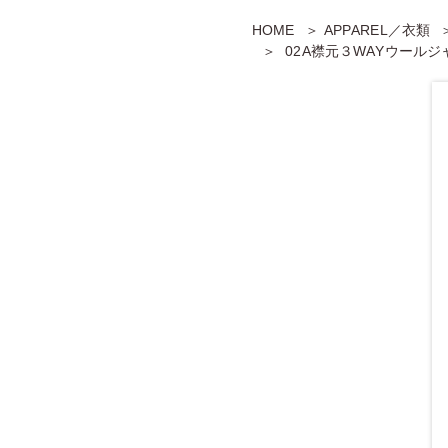
HOME
APPAREL／衣類
02A襟元３WAYウール