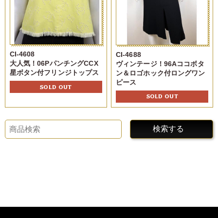
CI-4608
CI-4688
大人気！06PパンチングCCX
ヴィンテージ！96Aココボタ
星ボタン付フリンジトップス
ン＆ロゴホック付ロングワン
ピース
SOLD OUT
SOLD OUT
検索する