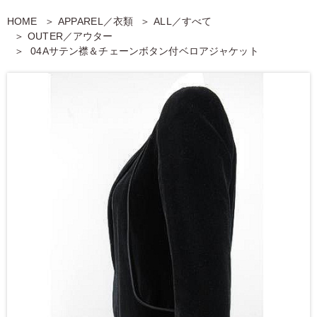
HOME
APPAREL／衣類
ALL／すべて
OUTER／アウター
04Aサテン襟＆チェーンボタン付ベロアジャケット