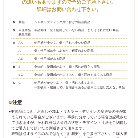
の違いもありますので予めご了承下さい。
詳細はお問い合わせ下さい。
N
新品
シャネルブティック買い付けの新品商品
S
未使用品
新品同様・全く使用していない商品、またはそれに近い商品
新品同様
A
AA
使用感が少なく、傷・汚れも少ない商品
A
傷・使用感は少しあるが、程度のよい商品
AB
傷・使用感がある商品
B
B
全体的に使用感があり、傷・汚れが目立つ商品
BC
全体的に使用感がかなりあり、傷・汚れも多くある商品
C
C
使用感がかなりあり、傷・汚れも多くある。
一部破れ・破損している場合もあるが使用には差し支えない商品
注意
●中古品につき、お直しや加工・リカラー・デザインの変更等の手が加
えられている場合がございます。事前に分かっている場合は記載させ
て頂きますが、それ以外は入荷時の状態・デザイン・寸法をご納得し
てご購入して頂いたと判断させて頂きます。
衣類は必ずサイズのみではなく、計測実寸をご参照下さい。ご購入後