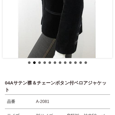
04Aサテン襟＆チェーンボタン付ベロアジャケッ
ト
品番
A-2081