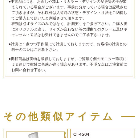
●中古品につき、お直しや加工・リカラー・デザインの変更等の手が加
えられている場合がございます。事前に分かっている場合は記載させ
て頂きますが、それ以外は入荷時の状態・デザイン・寸法をご納得し
てご購入して頂いたと判断させて頂きます。
衣類は必ずサイズのみではなく、計測実寸をご参照下さい。ご購入後
にオリジナルと違う、サイズが合わない等の理由でのクレーム及びキ
ャンセル・返品はお受けできませんのでご了承下さいませ。
●計測は１点づつ手作業にて計測しておりますので、お客様の計測との
若干のズレはご容赦下さい。
●掲載商品は実物を撮影しておりますが、ご覧頂く側のモニター環境に
よる違いで微妙に色感が違う場合があります。不明な点はご注文前に
お問い合わせ下さい。
その他類似アイテム
CI-4504