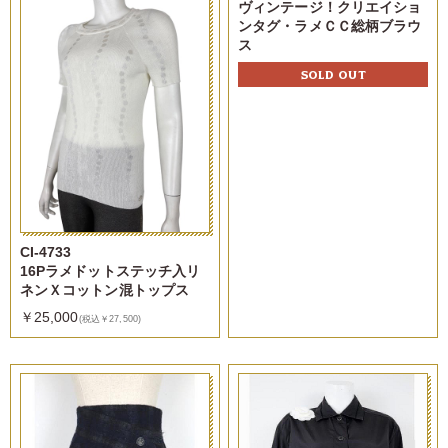
ヴィンテージ！クリエイショ
ンタグ・ラメＣＣ総柄ブラウ
ス
SOLD OUT
CI-4733
16Pラメドットステッチ入リ
ネンＸコットン混トップス
￥25,000
(税込￥27,500)