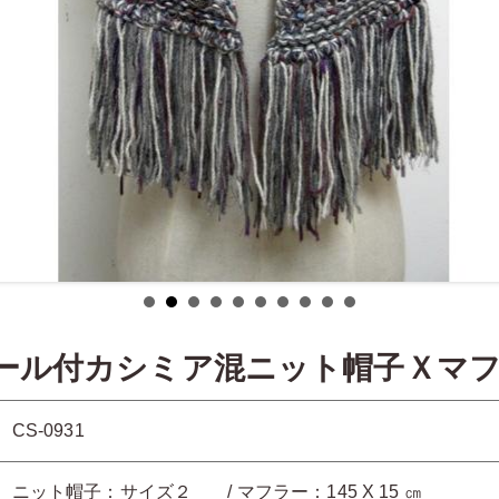
コール付カシミア混ニット帽子Ｘマ
CS-0931
ニット帽子：サイズ２ / マフラー：145 X 15 ㎝