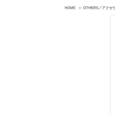
HOME
OTHERS／アク