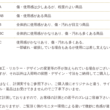
A
傷・使用感は少しあるが、程度のよい商品
AB
傷・使用感がある商品
B
全体的に使用感があり、傷・汚れが目立つ商品
BC
全体的に使用感がかなりあり、傷・汚れも多くある商品
C
使用感がかなりあり、傷・汚れも多くある。
一部破れ・破損している場合もあるが使用には差し支えな
加工・リカラー・デザインの変更等の手が加えられている場合がござい
すが、それ以外は入荷時の状態・デザイン・寸法をご納得してご購入
はなく、計測実寸をご参照下さい。ご購入後にオリジナルと違う、サ
ル・返品はお受けできませんのでご了承下さいませ。
て計測しておりますので、お客様の計測との若干のズレはご容赦下さい
ておりますが、ご覧頂く側のモニター環境による違いで微妙に色感が違