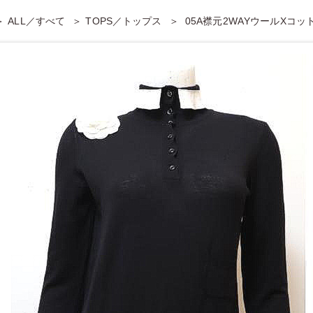
ALL／すべて
TOPS／トップス
05A襟元2WAYウールXコ