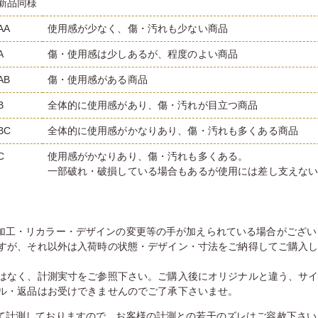
新品同様
AA
使用感が少なく、傷・汚れも少ない商品
A
傷・使用感は少しあるが、程度のよい商品
AB
傷・使用感がある商品
B
全体的に使用感があり、傷・汚れが目立つ商品
BC
全体的に使用感がかなりあり、傷・汚れも多くある商品
C
使用感がかなりあり、傷・汚れも多くある。
一部破れ・破損している場合もあるが使用には差し支えな
加工・リカラー・デザインの変更等の手が加えられている場合がござい
すが、それ以外は入荷時の状態・デザイン・寸法をご納得してご購入
はなく、計測実寸をご参照下さい。ご購入後にオリジナルと違う、サ
ル・返品はお受けできませんのでご了承下さいませ。
て計測しておりますので、お客様の計測との若干のズレはご容赦下さい