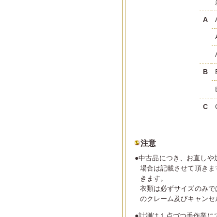
A
B
C
注意
●中古品につき、お直しや
場合は記載させて頂きま
きます。
衣類は必ずサイズのみで
のクレーム及びキャンセ
●計測は１点づつ手作業に