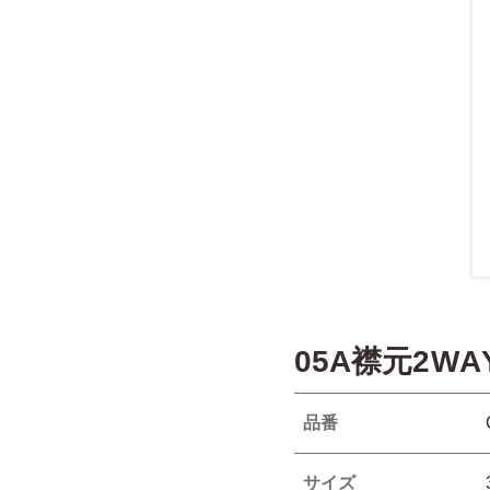
05A襟元2W
品番
サイズ