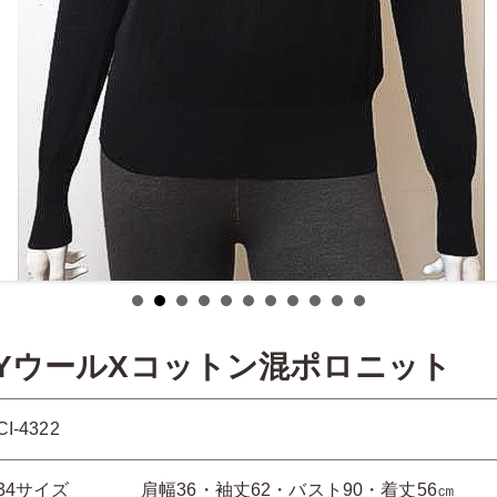
AYウールXコットン混ポロニット
CI-4322
34サイズ 肩幅36・袖丈62・バスト90・着丈56㎝