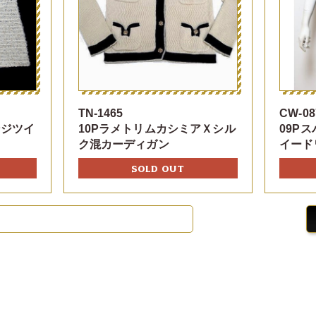
CW-08
TN-1465
09P
10PラメトリムカシミアＸシル
ンジツイ
イード
ク混カーディガン
SOLD OUT