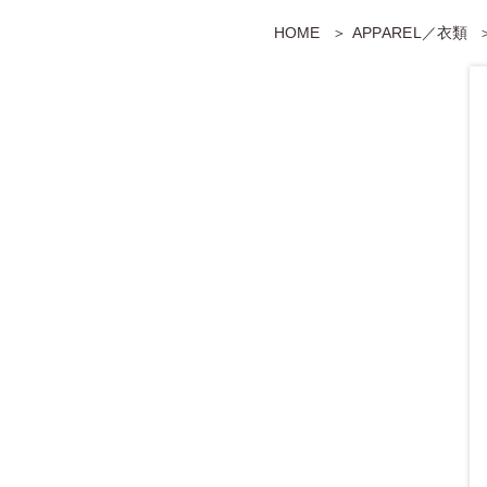
HOME
APPAREL／衣類