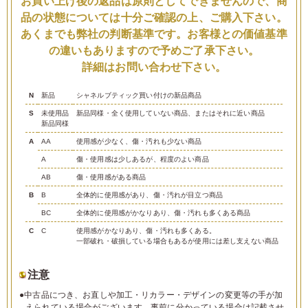
お買い上げ後の返品は原則としてできませんので、商
品の状態については十分ご確認の上、ご購入下さい。
あくまでも弊社の判断基準です。お客様との価値基準
の違いもありますので予めご了承下さい。
詳細はお問い合わせ下さい。
N
新品
シャネルブティック買い付けの新品商品
S
未使用品
新品同様・全く使用していない商品、またはそれに近い商品
新品同様
A
AA
使用感が少なく、傷・汚れも少ない商品
A
傷・使用感は少しあるが、程度のよい商品
AB
傷・使用感がある商品
B
B
全体的に使用感があり、傷・汚れが目立つ商品
BC
全体的に使用感がかなりあり、傷・汚れも多くある商品
C
C
使用感がかなりあり、傷・汚れも多くある。
一部破れ・破損している場合もあるが使用には差し支えない商品
注意
●中古品につき、お直しや加工・リカラー・デザインの変更等の手が加
えられている場合がございます。事前に分かっている場合は記載させ