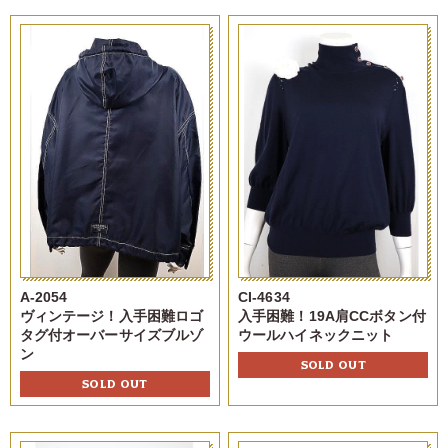
A-2054
CI-4634
ヴィンテージ！入手困難ロゴ
入手困難！19A肩CCボタン付
タグ付オーバーサイズブルゾ
ウールハイネックニット
ン
SOLD OUT
SOLD OUT