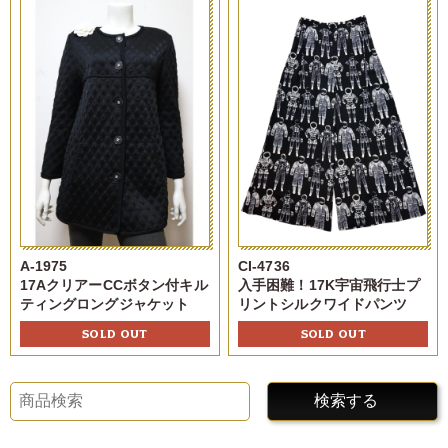
A-1975
CI-4736
17AクリアーCCボタン付キル
入手困難！17K宇宙飛行士プ
ティングロングジャケット
リントシルクワイドパンツ
SOLD OUT
SOLD OUT
検索する