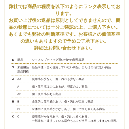
弊社では商品の程度を以下のようにランク表示してお
ります。
お買い上げ後の返品は原則としてできませんので、商
品の状態については十分ご確認の上、ご購入下さい。
あくまでも弊社の判断基準です。お客様との価値基準
の違いもありますので予めご了承下さい。
詳細はお問い合わせ下さい。
N
新品
シャネルブティック買い付けの新品商品
S
未使用品
新品同様・全く使用していない商品、またはそれに近い商品
新品同様
A
AA
使用感が少なく、傷・汚れも少ない商品
A
傷・使用感は少しあるが、程度のよい商品
AB
傷・使用感がある商品
B
B
全体的に使用感があり、傷・汚れが目立つ商品
BC
全体的に使用感がかなりあり、傷・汚れも多くある商品
C
C
使用感がかなりあり、傷・汚れも多くある。
一部破れ・破損している場合もあるが使用には差し支えない商品