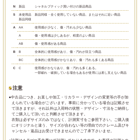
N
新品
シャネルブティック買い付けの新品商品
S
未使用品
新品同様・全く使用していない商品、またはそれに近い商品
新品同様
A
AA
使用感が少なく、傷・汚れも少ない商品
A
傷・使用感は少しあるが、程度のよい商品
AB
傷・使用感がある商品
B
B
全体的に使用感があり、傷・汚れが目立つ商品
BC
全体的に使用感がかなりあり、傷・汚れも多くある商品
C
C
使用感がかなりあり、傷・汚れも多くある。
一部破れ・破損している場合もあるが使用には差し支えない商品
注意
●中古品につき、お直しや加工・リカラー・デザインの変更等の手が加
えられている場合がございます。事前に分かっている場合は記載させ
て頂きますが、それ以外は入荷時の状態・デザイン・寸法をご納得し
てご購入して頂いたと判断させて頂きます。
衣類は必ずサイズのみではなく、計測実寸をご参照下さい。ご購入後
にオリジナルと違う、サイズが合わない等の理由でのクレーム及びキ
ャンセル・返品はお受けできませんのでご了承下さいませ。