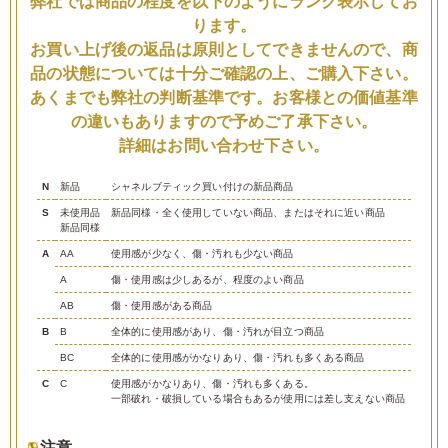
弊社では商品の程度を以下のようにランク表示してお
ります。
お買い上げ後の返品は原則としてできませんので、商
品の状態については十分ご確認の上、ご購入下さい。
あくまでも弊社の判断基準です。お客様との価値基準
の違いもありますので予めご了承下さい。
詳細はお問い合わせ下さい。
N
新品
シャネルブティック買い付けの新品商品
S
未使用品
新品同様・全く使用していない商品、またはそれに近い商品
新品同様
A
AA
使用感が少なく、傷・汚れも少ない商品
A
傷・使用感は少しあるが、程度のよい商品
AB
傷・使用感がある商品
B
B
全体的に使用感があり、傷・汚れが目立つ商品
BC
全体的に使用感がかなりあり、傷・汚れも多くある商品
C
C
使用感がかなりあり、傷・汚れも多くある。
一部破れ・破損している場合もあるが使用には差し支えない商品
注意