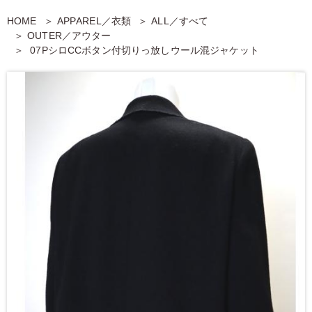
HOME
APPAREL／衣類
ALL／すべて
OUTER／アウター
07PシロCCボタン付切りっ放しウール混ジャケット