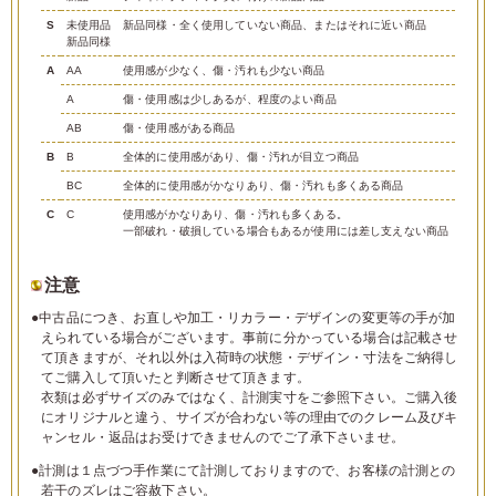
S
未使用品
新品同様・全く使用していない商品、またはそれに近い商品
新品同様
A
AA
使用感が少なく、傷・汚れも少ない商品
A
傷・使用感は少しあるが、程度のよい商品
AB
傷・使用感がある商品
B
B
全体的に使用感があり、傷・汚れが目立つ商品
BC
全体的に使用感がかなりあり、傷・汚れも多くある商品
C
C
使用感がかなりあり、傷・汚れも多くある。
一部破れ・破損している場合もあるが使用には差し支えない商品
注意
●中古品につき、お直しや加工・リカラー・デザインの変更等の手が加
えられている場合がございます。事前に分かっている場合は記載させ
て頂きますが、それ以外は入荷時の状態・デザイン・寸法をご納得し
てご購入して頂いたと判断させて頂きます。
衣類は必ずサイズのみではなく、計測実寸をご参照下さい。ご購入後
にオリジナルと違う、サイズが合わない等の理由でのクレーム及びキ
ャンセル・返品はお受けできませんのでご了承下さいませ。
●計測は１点づつ手作業にて計測しておりますので、お客様の計測との
若干のズレはご容赦下さい。