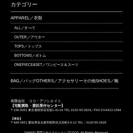
カテゴリー
APPAREL／衣類
ALL／すべて
OUTER／アウター
TOPS／トップス
BOTTOMS／ボトム
ONEPIECE&SET／ワンピース＆スーツ
BAG／バッグ
OTHERS／アクセサリーその他
SHOES／靴
有限会社 ココ・アソシエイト.
【宅配買取・委託受付センター】
〒156-0051 東京都世田谷宮坂1-41-24 TEL 0120-55-2628／FAX 03-6413-1584
【本社】
〒466-0851 愛知県名古屋市昭和区元宮町4-3-12 TEL：0120-55-2628
CHANEL専門リサイクルショップCOCO. All Rights Reserved.