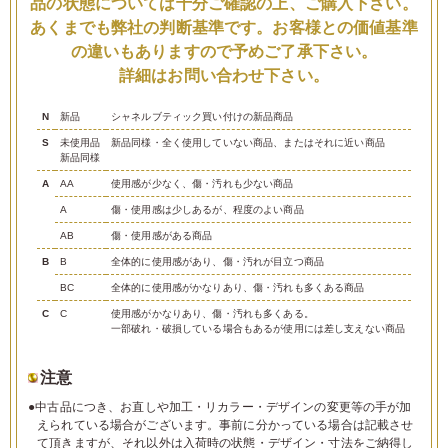
品の状態については十分ご確認の上、ご購入下さい。
あくまでも弊社の判断基準です。お客様との価値基準
の違いもありますので予めご了承下さい。
詳細はお問い合わせ下さい。
N
新品
シャネルブティック買い付けの新品商品
S
未使用品
新品同様・全く使用していない商品、またはそれに近い商品
新品同様
A
AA
使用感が少なく、傷・汚れも少ない商品
A
傷・使用感は少しあるが、程度のよい商品
AB
傷・使用感がある商品
B
B
全体的に使用感があり、傷・汚れが目立つ商品
BC
全体的に使用感がかなりあり、傷・汚れも多くある商品
C
C
使用感がかなりあり、傷・汚れも多くある。
一部破れ・破損している場合もあるが使用には差し支えない商品
注意
●中古品につき、お直しや加工・リカラー・デザインの変更等の手が加
えられている場合がございます。事前に分かっている場合は記載させ
て頂きますが、それ以外は入荷時の状態・デザイン・寸法をご納得し