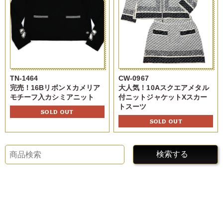
TN-1464
CW-0967
完売！16BリボンＸカメリア
大人気！10Aスクエアメタル
モチーフ入カシミアニット
付ニットジャケットXスカー
トスーツ
SOLD OUT
SOLD OUT
検索する