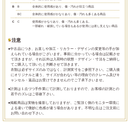
B
B
全体的に使用感があり、傷・汚れが目立つ商品
BC
全体的に使用感がかなりあり、傷・汚れも多くある商品
C
C
使用感がかなりあり、傷・汚れも多くある。
一部破れ・破損している場合もあるが使用には差し支えない商品
注意
●中古品につき、お直しや加工・リカラー・デザインの変更等の手が加
えられている場合がございます。事前に分かっている場合は記載させ
て頂きますが、それ以外は入荷時の状態・デザイン・寸法をご納得し
てご購入して頂いたと判断させて頂きます。
衣類は必ずサイズのみではなく、計測実寸をご参照下さい。ご購入後
にオリジナルと違う、サイズが合わない等の理由でのクレーム及びキ
ャンセル・返品はお受けできませんのでご了承下さいませ。
●計測は１点づつ手作業にて計測しておりますので、お客様の計測との
若干のズレはご容赦下さい。
●掲載商品は実物を撮影しておりますが、ご覧頂く側のモニター環境に
よる違いで微妙に色感が違う場合があります。不明な点はご注文前に
お問い合わせ下さい。