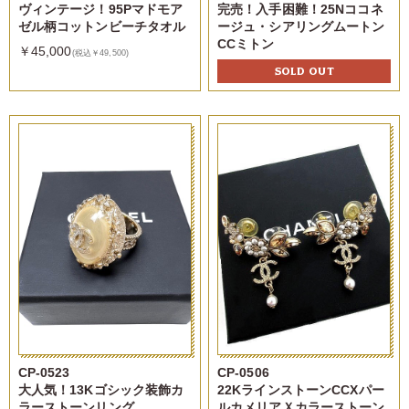
ヴィンテージ！95Pマドモア
完売！入手困難！25Nココネ
ゼル柄コットンビーチタオル
ージュ・シアリングムートン
CCミトン
￥45,000
(税込￥49,500)
SOLD OUT
CP-0523
CP-0506
大人気！13Kゴシック装飾カ
22KラインストーンCCXパー
ラーストーンリング
ルカメリアＸカラーストーン