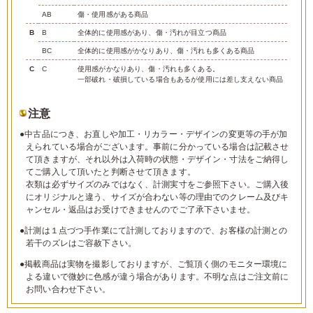
AB
傷・使用感がある商品
B
B
全体的に使用感があり、傷・汚れが目立つ商品
BC
全体的に使用感がかなりあり、傷・汚れも多くある商品
C
C
使用感がかなりあり、傷・汚れも多くある。
一部破れ・破損している場合もあるが使用には差し支えない商品
注意
●中古品につき、お直しや加工・リカラー・デザインの変更等の手が加
えられている場合がございます。事前に分かっている場合は記載させ
て頂きますが、それ以外は入荷時の状態・デザイン・寸法をご納得し
てご購入して頂いたと判断させて頂きます。
衣類は必ずサイズのみではなく、計測実寸をご参照下さい。ご購入後
にオリジナルと違う、サイズが合わない等の理由でのクレーム及びキ
ャンセル・返品はお受けできませんのでご了承下さいませ。
●計測は１点づつ手作業にて計測しておりますので、お客様の計測との
若干のズレはご容赦下さい。
●掲載商品は実物を撮影しておりますが、ご覧頂く側のモニター環境に
よる違いで微妙に色感が違う場合があります。不明な点はご注文前に
お問い合わせ下さい。