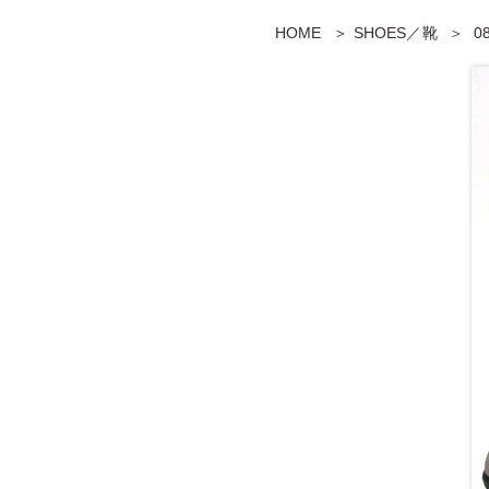
HOME
SHOES／靴
0