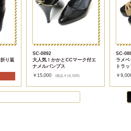
SC-0892
SC-08
ー折り返
大人気！かかとCCマーク付エ
ラメベ
ナメルパンプス
トラッ
￥15,000
￥9,00
(税込￥16,500)