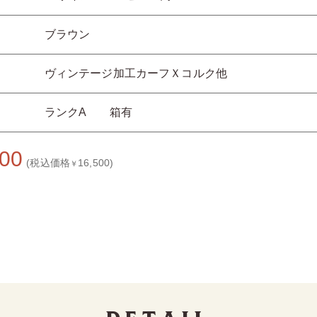
ブラウン
ヴィンテージ加工カーフＸコルク他
ランクA 箱有
000
(税込価格
16,500)
￥