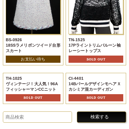
BS-0926
TN-1525
18SSラメリボンツイード台形
17Pライントリムバルーン袖
スカート
レーシートップス
お支払い待ち
SOLD OUT
TH-1025
CI-4401
ヴィンテージ！大人気！96A
14BパールデザインモヘアＸ
フィッシャーマンCCニット
カシミア混カーディガン
SOLD OUT
SOLD OUT
検索する