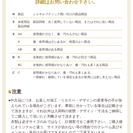
詳細はお問い合わせ下さい。
N
新品
シャネルブティック買い付けの新品商品
S
未使用品
新品同様・全く使用していない商品、またはそれに近い商品
新品同様
A
AA
使用感が少なく、傷・汚れも少ない商品
A
傷・使用感は少しあるが、程度のよい商品
AB
傷・使用感がある商品
B
B
全体的に使用感があり、傷・汚れが目立つ商品
BC
全体的に使用感がかなりあり、傷・汚れも多くある商品
C
C
使用感がかなりあり、傷・汚れも多くある。
一部破れ・破損している場合もあるが使用には差し支えない商品
注意
●中古品につき、お直しや加工・リカラー・デザインの変更等の手が加
えられている場合がございます。事前に分かっている場合は記載させ
て頂きますが、それ以外は入荷時の状態・デザイン・寸法をご納得し
てご購入して頂いたと判断させて頂きます。
衣類は必ずサイズのみではなく、計測実寸をご参照下さい。ご購入後
にオリジナルと違う、サイズが合わない等の理由でのクレーム及びキ
ャンセル・返品はお受けできませんのでご了承下さいませ。