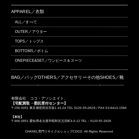
APPAREL／衣類
ALL／すべて
OUTER／アウター
TOPS／トップス
BOTTOMS／ボトム
ONEPIECE&SET／ワンピース＆スーツ
BAG／バッグ
OTHERS／アクセサリーその他
SHOES／靴
有限会社 ココ・アソシエイト.
【宅配買取・委託受付センター】
〒156-0051 東京都世田谷宮坂1-41-24 TEL 0120-55-2628／FAX 03-6413-1584
【本社】
〒466-0851 愛知県名古屋市昭和区元宮町4-3-12 TEL：0120-55-2628
CHANEL専門リサイクルショップCOCO. All Rights Reserved.