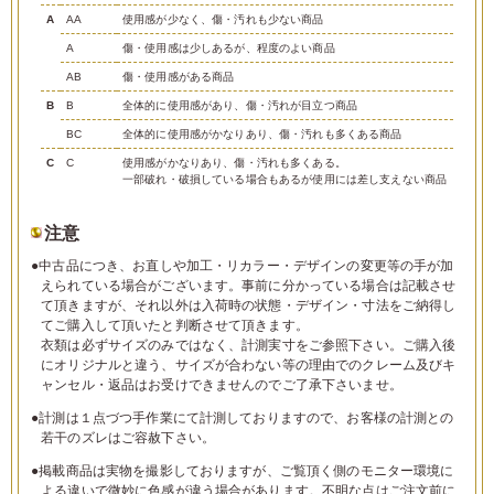
A
AA
使用感が少なく、傷・汚れも少ない商品
A
傷・使用感は少しあるが、程度のよい商品
AB
傷・使用感がある商品
B
B
全体的に使用感があり、傷・汚れが目立つ商品
BC
全体的に使用感がかなりあり、傷・汚れも多くある商品
C
C
使用感がかなりあり、傷・汚れも多くある。
一部破れ・破損している場合もあるが使用には差し支えない商品
注意
●中古品につき、お直しや加工・リカラー・デザインの変更等の手が加
えられている場合がございます。事前に分かっている場合は記載させ
て頂きますが、それ以外は入荷時の状態・デザイン・寸法をご納得し
てご購入して頂いたと判断させて頂きます。
衣類は必ずサイズのみではなく、計測実寸をご参照下さい。ご購入後
にオリジナルと違う、サイズが合わない等の理由でのクレーム及びキ
ャンセル・返品はお受けできませんのでご了承下さいませ。
●計測は１点づつ手作業にて計測しておりますので、お客様の計測との
若干のズレはご容赦下さい。
●掲載商品は実物を撮影しておりますが、ご覧頂く側のモニター環境に
よる違いで微妙に色感が違う場合があります。不明な点はご注文前に