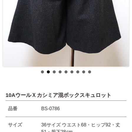
10AウールＸカシミア混ボックスキュロット
品番
BS-0786
サイズ
36サイズ ウエスト68・ヒップ92・丈
51・股下28cm