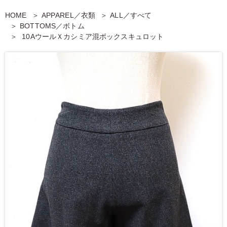
HOME
APPAREL／衣類
ALL／すべて
BOTTOMS／ボトム
10AウールＸカシミア混ボックスキュロット