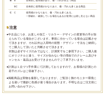
B
B
全体的に使用感があり、傷・汚れが目立つ商品
BC
全体的に使用感がかなりあり、傷・汚れも多くある商品
C
C
使用感がかなりあり、傷・汚れも多くある。
一部破れ・破損している場合もあるが使用には差し支えない商品
注意
●中古品につき、お直しや加工・リカラー・デザインの変更等の手が加
えられている場合がございます。事前に分かっている場合は記載させ
て頂きますが、それ以外は入荷時の状態・デザイン・寸法をご納得し
てご購入して頂いたと判断させて頂きます。
衣類は必ずサイズのみではなく、計測実寸をご参照下さい。ご購入後
にオリジナルと違う、サイズが合わない等の理由でのクレーム及びキ
ャンセル・返品はお受けできませんのでご了承下さいませ。
●計測は１点づつ手作業にて計測しておりますので、お客様の計測との
若干のズレはご容赦下さい。
●掲載商品は実物を撮影しておりますが、ご覧頂く側のモニター環境に
よる違いで微妙に色感が違う場合があります。不明な点はご注文前に
お問い合わせ下さい。