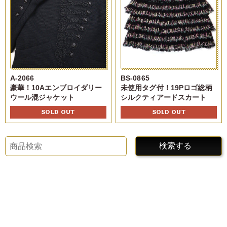
A-2066
BS-0865
豪華！10Aエンブロイダリー
未使用タグ付！19Pロゴ総柄
ウール混ジャケット
シルクティアードスカート
SOLD OUT
SOLD OUT
検索する