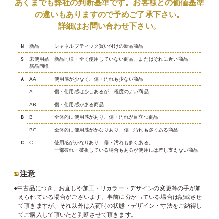
あくまでも弊社の判断基準です。お客様との価値基準
の違いもありますので予めご了承下さい。
詳細はお問い合わせ下さい。
N
新品
シャネルブティック買い付けの新品商品
S
未使用品
新品同様・全く使用していない商品、またはそれに近い商品
新品同様
A
AA
使用感が少なく、傷・汚れも少ない商品
A
傷・使用感は少しあるが、程度のよい商品
AB
傷・使用感がある商品
B
B
全体的に使用感があり、傷・汚れが目立つ商品
BC
全体的に使用感がかなりあり、傷・汚れも多くある商品
C
C
使用感がかなりあり、傷・汚れも多くある。
一部破れ・破損している場合もあるが使用には差し支えない商品
注意
●中古品につき、お直しや加工・リカラー・デザインの変更等の手が加
えられている場合がございます。事前に分かっている場合は記載させ
て頂きますが、それ以外は入荷時の状態・デザイン・寸法をご納得し
てご購入して頂いたと判断させて頂きます。