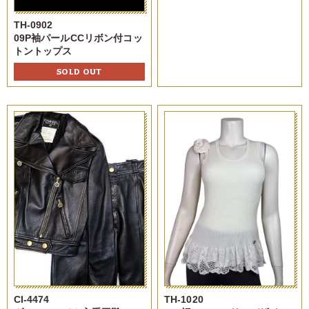
TH-0902
09P袖パールCCリボン付コッ
トントップス
SOLD OUT
CI-4474
TH-1020