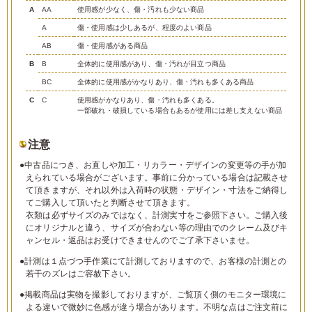
A
AA
使用感が少なく、傷・汚れも少ない商品
A
傷・使用感は少しあるが、程度のよい商品
AB
傷・使用感がある商品
B
B
全体的に使用感があり、傷・汚れが目立つ商品
BC
全体的に使用感がかなりあり、傷・汚れも多くある商品
C
C
使用感がかなりあり、傷・汚れも多くある。
一部破れ・破損している場合もあるが使用には差し支えない商品
注意
●中古品につき、お直しや加工・リカラー・デザインの変更等の手が加
えられている場合がございます。事前に分かっている場合は記載させ
て頂きますが、それ以外は入荷時の状態・デザイン・寸法をご納得し
てご購入して頂いたと判断させて頂きます。
衣類は必ずサイズのみではなく、計測実寸をご参照下さい。ご購入後
にオリジナルと違う、サイズが合わない等の理由でのクレーム及びキ
ャンセル・返品はお受けできませんのでご了承下さいませ。
●計測は１点づつ手作業にて計測しておりますので、お客様の計測との
若干のズレはご容赦下さい。
●掲載商品は実物を撮影しておりますが、ご覧頂く側のモニター環境に
よる違いで微妙に色感が違う場合があります。不明な点はご注文前に