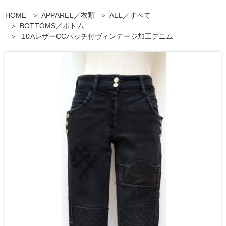
HOME
APPAREL／衣類
ALL／すべて
BOTTOMS／ボトム
10AレザーCCパッチ付ヴィンテージ加工デニム