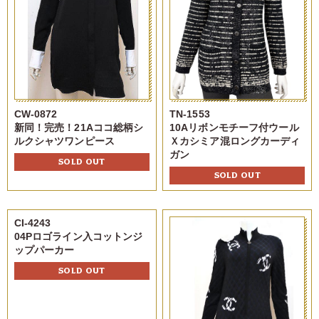
CW-0872
TN-1553
新同！完売！21Aココ総柄シ
10Aリボンモチーフ付ウール
ルクシャツワンピース
Ｘカシミア混ロングカーディ
ガン
SOLD OUT
SOLD OUT
CI-4243
04Pロゴライン入コットンジ
ップパーカー
SOLD OUT