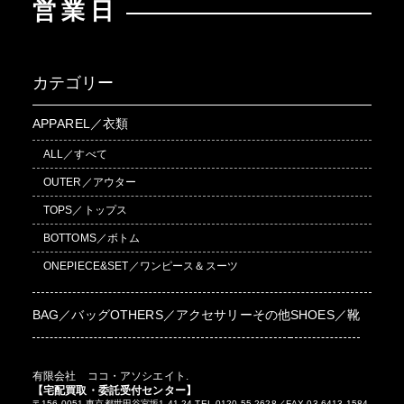
営業日
カテゴリー
APPAREL／衣類
ALL／すべて
OUTER／アウター
TOPS／トップス
BOTTOMS／ボトム
ONEPIECE&SET／ワンピース＆スーツ
BAG／バッグ
OTHERS／アクセサリーその他
SHOES／靴
有限会社 ココ・アソシエイト.
【宅配買取・委託受付センター】
〒156-0051 東京都世田谷宮坂1-41-24 TEL 0120-55-2628／FAX 03-6413-1584