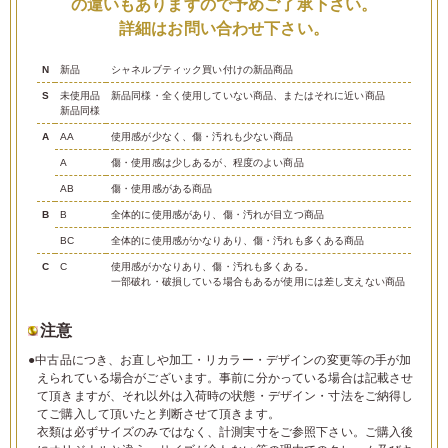
の違いもありますので予めご了承下さい。
詳細はお問い合わせ下さい。
N
新品
シャネルブティック買い付けの新品商品
S
未使用品
新品同様・全く使用していない商品、またはそれに近い商品
新品同様
A
AA
使用感が少なく、傷・汚れも少ない商品
A
傷・使用感は少しあるが、程度のよい商品
AB
傷・使用感がある商品
B
B
全体的に使用感があり、傷・汚れが目立つ商品
BC
全体的に使用感がかなりあり、傷・汚れも多くある商品
C
C
使用感がかなりあり、傷・汚れも多くある。
一部破れ・破損している場合もあるが使用には差し支えない商品
注意
●中古品につき、お直しや加工・リカラー・デザインの変更等の手が加
えられている場合がございます。事前に分かっている場合は記載させ
て頂きますが、それ以外は入荷時の状態・デザイン・寸法をご納得し
てご購入して頂いたと判断させて頂きます。
衣類は必ずサイズのみではなく、計測実寸をご参照下さい。ご購入後