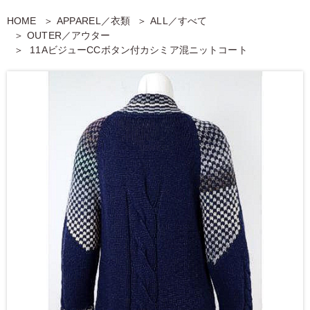
HOME
APPAREL／衣類
ALL／すべて
OUTER／アウター
11AビジューCCボタン付カシミア混ニットコート