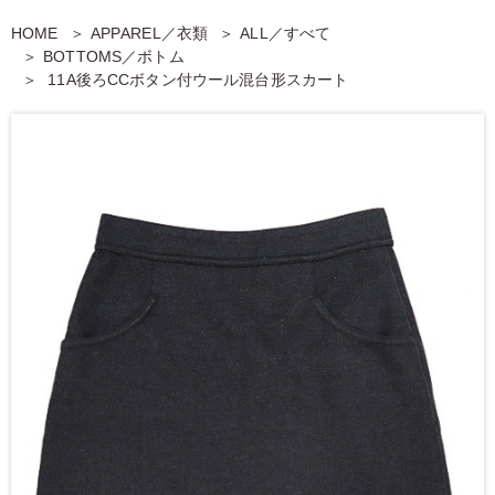
HOME
APPAREL／衣類
ALL／すべて
BOTTOMS／ボトム
11A後ろCCボタン付ウール混台形スカート