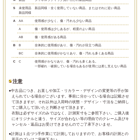
S
未使用品
新品同様・全く使用していない商品、またはそれに近い商品
新品同様
A
AA
使用感が少なく、傷・汚れも少ない商品
A
傷・使用感は少しあるが、程度のよい商品
AB
傷・使用感がある商品
B
B
全体的に使用感があり、傷・汚れが目立つ商品
BC
全体的に使用感がかなりあり、傷・汚れも多くある商品
C
C
使用感がかなりあり、傷・汚れも多くある。
一部破れ・破損している場合もあるが使用には差し支えない商品
注意
●中古品につき、お直しや加工・リカラー・デザインの変更等の手が加
えられている場合がございます。事前に分かっている場合は記載させ
て頂きますが、それ以外は入荷時の状態・デザイン・寸法をご納得し
てご購入して頂いたと判断させて頂きます。
衣類は必ずサイズのみではなく、計測実寸をご参照下さい。ご購入後
にオリジナルと違う、サイズが合わない等の理由でのクレーム及びキ
ャンセル・返品はお受けできませんのでご了承下さいませ。
●計測は１点づつ手作業にて計測しておりますので、お客様の計測との
若干のズレはご容赦下さい。