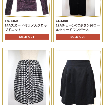
TN-1469
CI-4300
14Aスヌード付ラメ入クロッ
12AチェーンCCボタン付ウー
プドニット
ルツイードワンピース
SOLD OUT
SOLD OUT