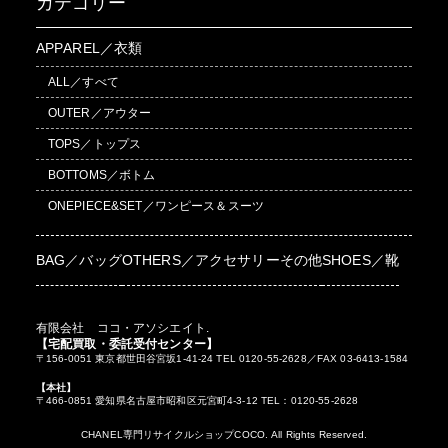
カテゴリー
APPAREL／衣類
ALL／すべて
OUTER／アウター
TOPS／トップス
BOTTOMS／ボトム
ONEPIECE&SET／ワンピース＆スーツ
BAG／バッグ
OTHERS／アクセサリーその他
SHOES／靴
有限会社 ココ・アソシエイト.
【宅配買取・委託受付センター】
〒156-0051 東京都世田谷宮坂1-41-24 TEL 0120-55-2628／FAX 03-6413-1584
【本社】
〒466-0851 愛知県名古屋市昭和区元宮町4-3-12 TEL：0120-55-2628
CHANEL専門リサイクルショップCOCO. All Rights Reserved.