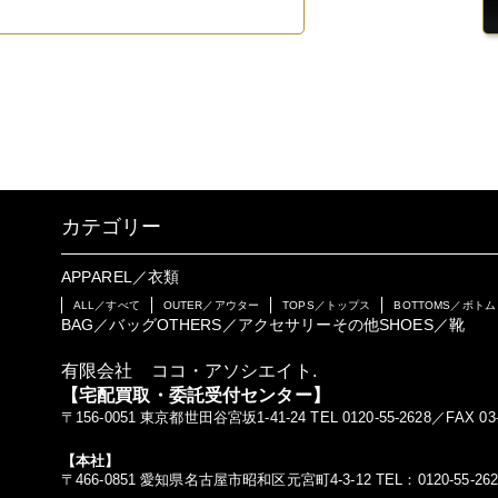
カテゴリー
APPAREL／衣類
ALL／すべて
OUTER／アウター
TOPS／トップス
BOTTOMS／ボトム
BAG／バッグ
OTHERS／アクセサリーその他
SHOES／靴
有限会社 ココ・アソシエイト.
【宅配買取・委託受付センター】
〒156-0051 東京都世田谷宮坂1-41-24 TEL 0120-55-2628／FAX 03-
【本社】
〒466-0851 愛知県名古屋市昭和区元宮町4-3-12 TEL：0120-55-262