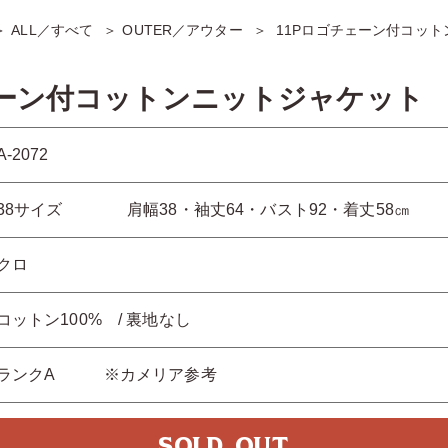
ALL／すべて
OUTER／アウター
11Pロゴチェーン付コッ
ェーン付コットンニットジャケット
A-2072
38サイズ 肩幅38・袖丈64・バスト92・着丈58㎝
クロ
コットン100% / 裏地なし
ランクA ※カメリア参考
SOLD OUT