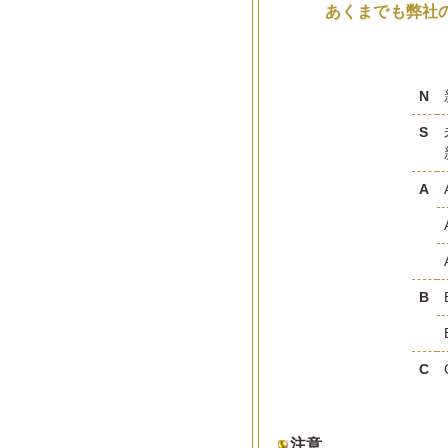
あくまでも弊社
N
S
A
B
C
注意