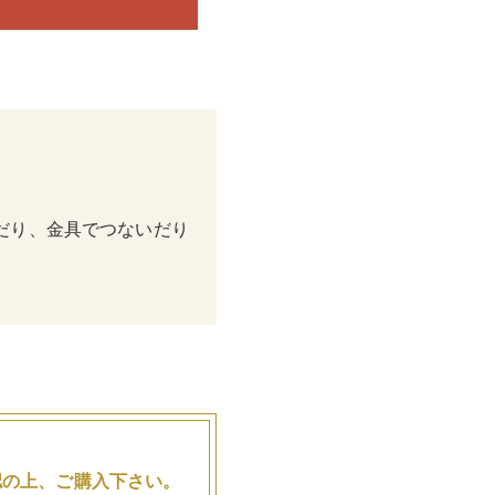
だり、金具でつないだり
。
認の上、ご購入下さい。