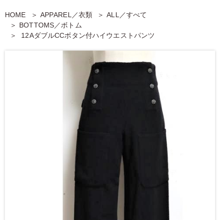
HOME
APPAREL／衣類
ALL／すべて
BOTTOMS／ボトム
12AダブルCCボタン付ハイウエストパンツ