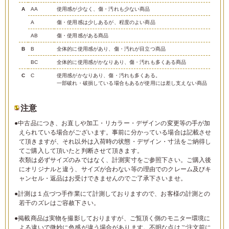
A
AA
使用感が少なく、傷・汚れも少ない商品
A
傷・使用感は少しあるが、程度のよい商品
AB
傷・使用感がある商品
B
B
全体的に使用感があり、傷・汚れが目立つ商品
BC
全体的に使用感がかなりあり、傷・汚れも多くある商品
C
C
使用感がかなりあり、傷・汚れも多くある。
一部破れ・破損している場合もあるが使用には差し支えない商品
注意
●中古品につき、お直しや加工・リカラー・デザインの変更等の手が加
えられている場合がございます。事前に分かっている場合は記載させ
て頂きますが、それ以外は入荷時の状態・デザイン・寸法をご納得し
てご購入して頂いたと判断させて頂きます。
衣類は必ずサイズのみではなく、計測実寸をご参照下さい。ご購入後
にオリジナルと違う、サイズが合わない等の理由でのクレーム及びキ
ャンセル・返品はお受けできませんのでご了承下さいませ。
●計測は１点づつ手作業にて計測しておりますので、お客様の計測との
若干のズレはご容赦下さい。
●掲載商品は実物を撮影しておりますが、ご覧頂く側のモニター環境に
よる違いで微妙に色感が違う場合があります。不明な点はご注文前に