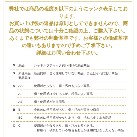
弊社では商品の程度を以下のようにランク表示してお
ります。
お買い上げ後の返品は原則としてできませんので、商
品の状態については十分ご確認の上、ご購入下さい。
あくまでも弊社の判断基準です。お客様との価値基準
の違いもありますので予めご了承下さい。
詳細はお問い合わせ下さい。
N
新品
シャネルブティック買い付けの新品商品
S
未使用品
新品同様・全く使用していない商品、またはそれに近い商品
新品同様
A
AA
使用感が少なく、傷・汚れも少ない商品
A
傷・使用感は少しあるが、程度のよい商品
AB
傷・使用感がある商品
B
B
全体的に使用感があり、傷・汚れが目立つ商品
BC
全体的に使用感がかなりあり、傷・汚れも多くある商品
C
C
使用感がかなりあり、傷・汚れも多くある。
一部破れ・破損している場合もあるが使用には差し支えない商品