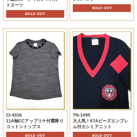
トスーツ
SOLD OUT
SOLD OUT
CI-4316
TN-1495
11A袖CCアップリケ付霜降り
大人気！07Aビーズエンブレ
コットントップス
ム付カシミアニット
SOLD OUT
SOLD OUT