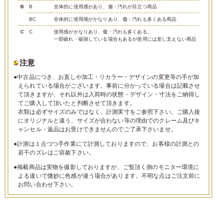
B
B
全体的に使用感があり、傷・汚れが目立つ商品
BC
全体的に使用感がかなりあり、傷・汚れも多くある商品
C
C
使用感がかなりあり、傷・汚れも多くある。
一部破れ・破損している場合もあるが使用には差し支えない商品
注意
●中古品につき、お直しや加工・リカラー・デザインの変更等の手が加
えられている場合がございます。事前に分かっている場合は記載させ
て頂きますが、それ以外は入荷時の状態・デザイン・寸法をご納得し
てご購入して頂いたと判断させて頂きます。
衣類は必ずサイズのみではなく、計測実寸をご参照下さい。ご購入後
にオリジナルと違う、サイズが合わない等の理由でのクレーム及びキ
ャンセル・返品はお受けできませんのでご了承下さいませ。
●計測は１点づつ手作業にて計測しておりますので、お客様の計測との
若干のズレはご容赦下さい。
●掲載商品は実物を撮影しておりますが、ご覧頂く側のモニター環境に
よる違いで微妙に色感が違う場合があります。不明な点はご注文前に
お問い合わせ下さい。