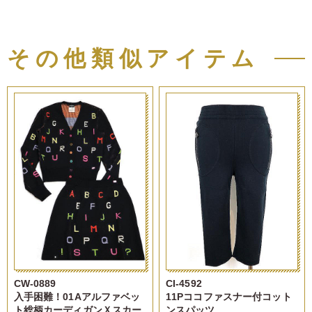
その他類似アイテム
CW-0889
CI-4592
入手困難！01Aアルファベッ
11Pココファスナー付コット
ト総柄カーディガンＸスカー
ンスパッツ