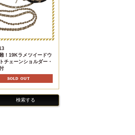
13
難！19Kラメツイードウ
トチェーンショルダー・
付
SOLD OUT
検索する