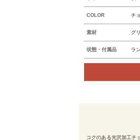
COLOR
チ
素材
グ
状態・付属品
ラ
コクのある光沢加工チ