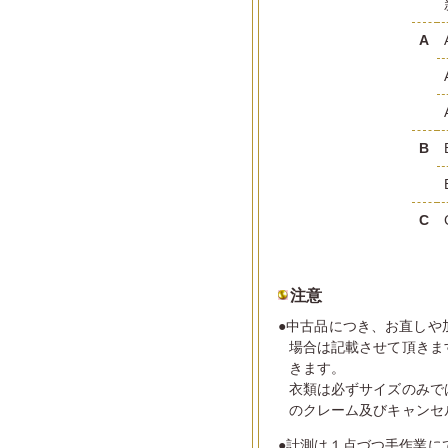
A
B
C
注意
●中古品につき、お直しや
場合は記載させて頂きま
きます。
衣類は必ずサイズのみで
のクレーム及びキャンセ
●計測は１点づつ手作業に