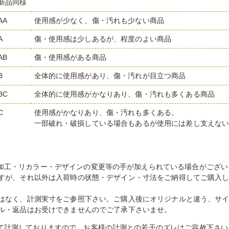
新品同様
AA
使用感が少なく、傷・汚れも少ない商品
A
傷・使用感は少しあるが、程度のよい商品
AB
傷・使用感がある商品
B
全体的に使用感があり、傷・汚れが目立つ商品
BC
全体的に使用感がかなりあり、傷・汚れも多くある商品
C
使用感がかなりあり、傷・汚れも多くある。
一部破れ・破損している場合もあるが使用には差し支えな
加工・リカラー・デザインの変更等の手が加えられている場合がござい
すが、それ以外は入荷時の状態・デザイン・寸法をご納得してご購入
はなく、計測実寸をご参照下さい。ご購入後にオリジナルと違う、サ
ル・返品はお受けできませんのでご了承下さいませ。
て計測しておりますので、お客様の計測との若干のズレはご容赦下さい