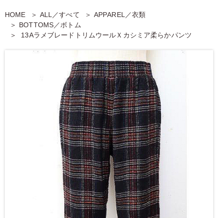
HOME
ALL／すべて
APPAREL／衣類
BOTTOMS／ボトム
13AラメブレードトリムウールＸカシミア柔らかパンツ