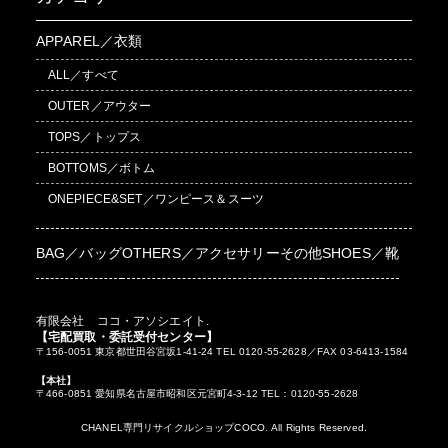
APPAREL／衣類
ALL／すべて
OUTER／アウター
TOPS／トップス
BOTTOMS／ボトム
ONEPIECE&SET／ワンピース＆スーツ
BAG／バッグ
OTHERS／アクセサリーその他
SHOES／靴
有限会社 ココ・アソシエイト.
【宅配買取・委託受付センター】
〒156-0051 東京都世田谷宮坂1-41-24 TEL 0120-55-2628／FAX 03-6413-1584
【本社】
〒466-0851 愛知県名古屋市昭和区元宮町4-3-12 TEL：0120-55-2628
CHANEL専門リサイクルショップCOCO. All Rights Reserved.