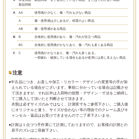
新品同様
A
AA
使用感が少なく、傷・汚れも少ない商品
A
傷・使用感は少しあるが、程度のよい商品
AB
傷・使用感がある商品
B
B
全体的に使用感があり、傷・汚れが目立つ商品
BC
全体的に使用感がかなりあり、傷・汚れも多くある商品
C
C
使用感がかなりあり、傷・汚れも多くある。
一部破れ・破損している場合もあるが使用には差し支えない商品
注意
●中古品につき、お直しや加工・リカラー・デザインの変更等の手が加
えられている場合がございます。事前に分かっている場合は記載させ
て頂きますが、それ以外は入荷時の状態・デザイン・寸法をご納得し
てご購入して頂いたと判断させて頂きます。
衣類は必ずサイズのみではなく、計測実寸をご参照下さい。ご購入後
にオリジナルと違う、サイズが合わない等の理由でのクレーム及びキ
ャンセル・返品はお受けできませんのでご了承下さいませ。
●計測は１点づつ手作業にて計測しておりますので、お客様の計測との
若干のズレはご容赦下さい。