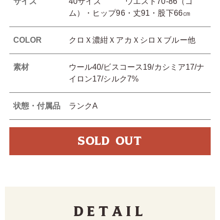
サイズ
40サイズ ウエスト70-86（ゴ
ム）・ヒップ96・丈91・股下66㎝
COLOR
クロＸ濃紺ＸアカＸシロＸブルー他
素材
ウール40/ビスコース19/カシミア17/ナ
イロン17/シルク7%
状態・付属品
ランクA
SOLD OUT
Detail