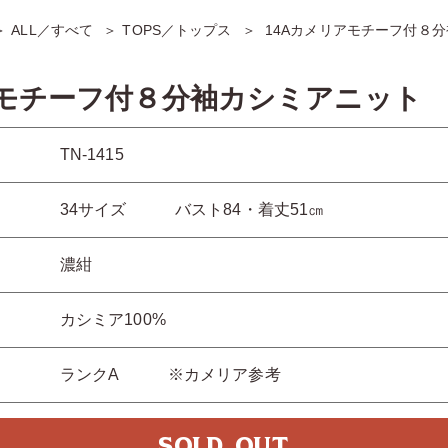
ALL／すべて
TOPS／トップス
14Aカメリアモチーフ付８
アモチーフ付８分袖カシミアニット
TN-1415
34サイズ バスト84・着丈51㎝
濃紺
カシミア100%
ランクA ※カメリア参考
SOLD OUT