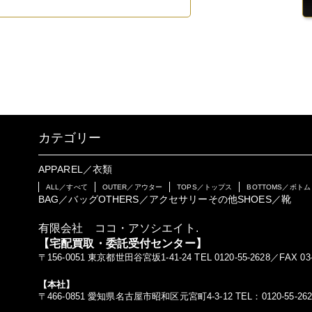
カテゴリー
APPAREL／衣類
ALL／すべて
OUTER／アウター
TOPS／トップス
BOTTOMS／ボトム
BAG／バッグ
OTHERS／アクセサリーその他
SHOES／靴
有限会社 ココ・アソシエイト.
【宅配買取・委託受付センター】
〒156-0051 東京都世田谷宮坂1-41-24 TEL 0120-55-2628／FAX 03-
【本社】
〒466-0851 愛知県名古屋市昭和区元宮町4-3-12 TEL：0120-55-262