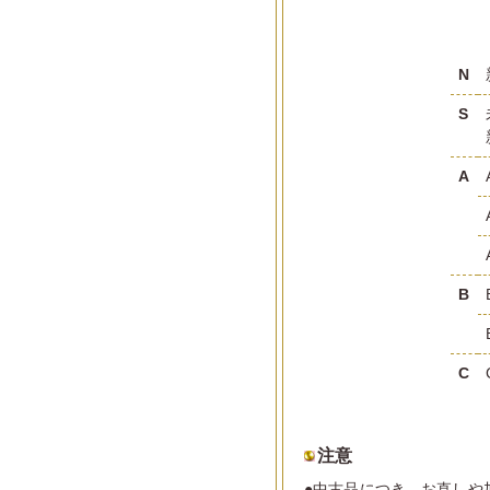
N
S
A
B
C
注意
●中古品につき、お直しや