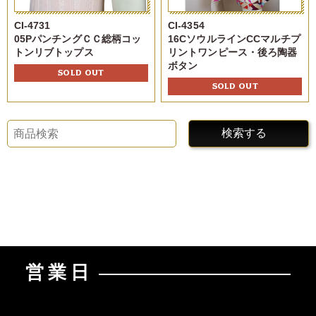
CI-4731
CI-4354
05PパンチングＣＣ総柄コッ
16CソウルラインCCマルチプ
トンリブトップス
リントワンピース・後ろ陶器
ボタン
SOLD OUT
SOLD OUT
検索する
営業日