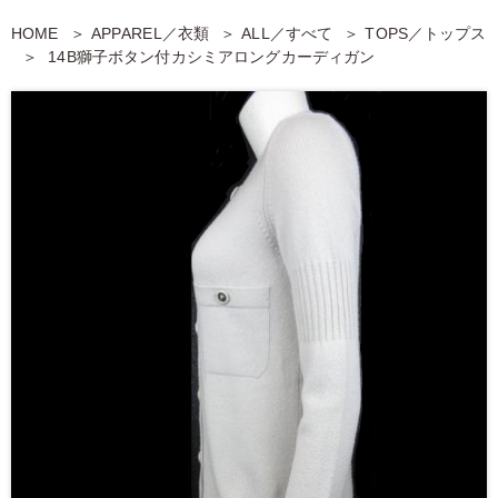
HOME
APPAREL／衣類
ALL／すべて
TOPS／トップス
14B獅子ボタン付カシミアロングカーディガン