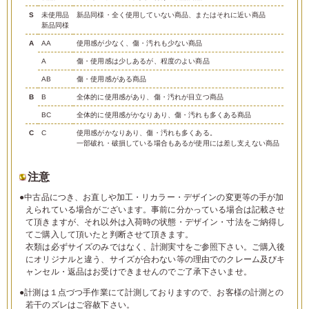
S
未使用品
新品同様・全く使用していない商品、またはそれに近い商品
新品同様
A
AA
使用感が少なく、傷・汚れも少ない商品
A
傷・使用感は少しあるが、程度のよい商品
AB
傷・使用感がある商品
B
B
全体的に使用感があり、傷・汚れが目立つ商品
BC
全体的に使用感がかなりあり、傷・汚れも多くある商品
C
C
使用感がかなりあり、傷・汚れも多くある。
一部破れ・破損している場合もあるが使用には差し支えない商品
注意
●中古品につき、お直しや加工・リカラー・デザインの変更等の手が加
えられている場合がございます。事前に分かっている場合は記載させ
て頂きますが、それ以外は入荷時の状態・デザイン・寸法をご納得し
てご購入して頂いたと判断させて頂きます。
衣類は必ずサイズのみではなく、計測実寸をご参照下さい。ご購入後
にオリジナルと違う、サイズが合わない等の理由でのクレーム及びキ
ャンセル・返品はお受けできませんのでご了承下さいませ。
●計測は１点づつ手作業にて計測しておりますので、お客様の計測との
若干のズレはご容赦下さい。