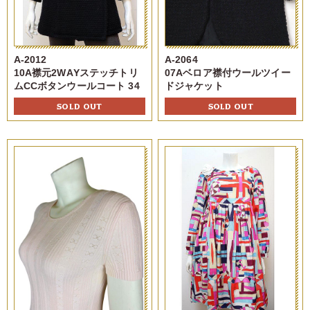
A-2012
A-2064
10A襟元2WAYステッチトリ
07Aベロア襟付ウールツイー
ムCCボタンウールコート 34
ドジャケット
SOLD OUT
SOLD OUT