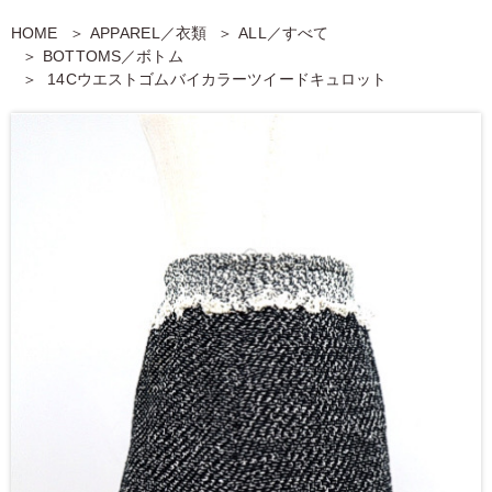
HOME
APPAREL／衣類
ALL／すべて
BOTTOMS／ボトム
14Cウエストゴムバイカラーツイードキュロット