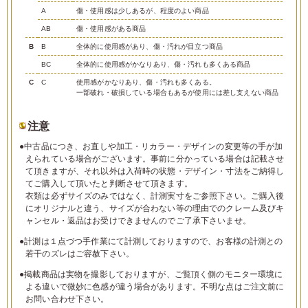
A
傷・使用感は少しあるが、程度のよい商品
AB
傷・使用感がある商品
B
B
全体的に使用感があり、傷・汚れが目立つ商品
BC
全体的に使用感がかなりあり、傷・汚れも多くある商品
C
C
使用感がかなりあり、傷・汚れも多くある。
一部破れ・破損している場合もあるが使用には差し支えない商品
注意
●中古品につき、お直しや加工・リカラー・デザインの変更等の手が加
えられている場合がございます。事前に分かっている場合は記載させ
て頂きますが、それ以外は入荷時の状態・デザイン・寸法をご納得し
てご購入して頂いたと判断させて頂きます。
衣類は必ずサイズのみではなく、計測実寸をご参照下さい。ご購入後
にオリジナルと違う、サイズが合わない等の理由でのクレーム及びキ
ャンセル・返品はお受けできませんのでご了承下さいませ。
●計測は１点づつ手作業にて計測しておりますので、お客様の計測との
若干のズレはご容赦下さい。
●掲載商品は実物を撮影しておりますが、ご覧頂く側のモニター環境に
よる違いで微妙に色感が違う場合があります。不明な点はご注文前に
お問い合わせ下さい。