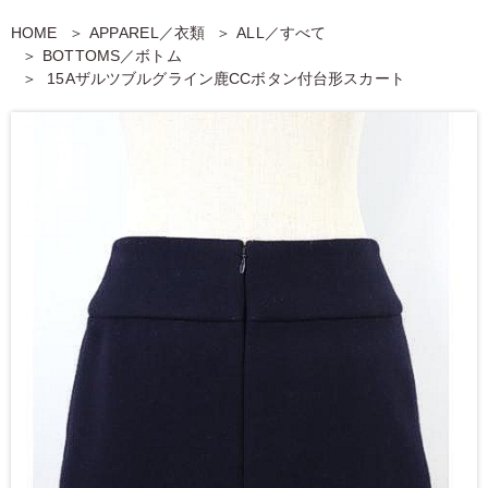
HOME
APPAREL／衣類
ALL／すべて
BOTTOMS／ボトム
15Aザルツブルグライン鹿CCボタン付台形スカート