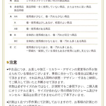
N
新品
シャネルブティック買い付けの新品商品
S
未使用品
新品同様・全く使用していない商品、またはそれに近い商品
新品同様
A
AA
使用感が少なく、傷・汚れも少ない商品
A
傷・使用感は少しあるが、程度のよい商品
AB
傷・使用感がある商品
B
B
全体的に使用感があり、傷・汚れが目立つ商品
BC
全体的に使用感がかなりあり、傷・汚れも多くある商品
C
C
使用感がかなりあり、傷・汚れも多くある。
一部破れ・破損している場合もあるが使用には差し支えない商品
注意
●中古品につき、お直しや加工・リカラー・デザインの変更等の手が加
えられている場合がございます。事前に分かっている場合は記載させ
て頂きますが、それ以外は入荷時の状態・デザイン・寸法をご納得し
てご購入して頂いたと判断させて頂きます。
衣類は必ずサイズのみではなく、計測実寸をご参照下さい。ご購入後
にオリジナルと違う、サイズが合わない等の理由でのクレーム及びキ
ャンセル・返品はお受けできませんのでご了承下さいませ。
●計測は１点づつ手作業にて計測しておりますので、お客様の計測との