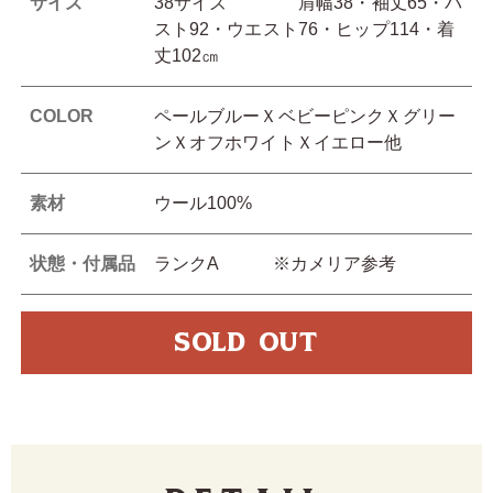
サイズ
38サイズ 肩幅38・袖丈65・バ
スト92・ウエスト76・ヒップ114・着
丈102㎝
COLOR
ペールブルーＸベビーピンクＸグリー
ンＸオフホワイトＸイエロー他
素材
ウール100%
状態・付属品
ランクA ※カメリア参考
SOLD OUT