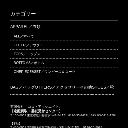
カテゴリー
APPAREL／衣類
ALL／すべて
OUTER／アウター
TOPS／トップス
BOTTOMS／ボトム
ONEPIECE&SET／ワンピース＆スーツ
BAG／バッグ
OTHERS／アクセサリーその他
SHOES／靴
有限会社 ココ・アソシエイト.
【宅配買取・委託受付センター】
〒156-0051 東京都世田谷宮坂1-41-24 TEL 0120-55-2628／FAX 03-6413-1584
【本社】
〒466-0851 愛知県名古屋市昭和区元宮町4-3-12 TEL：0120-55-2628