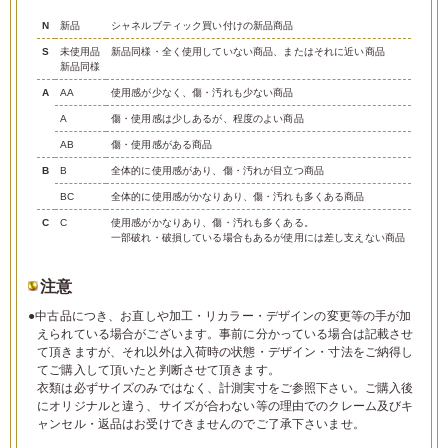
N
新品
シャネルブティック買い付けの新品商品
S
未使用品
新品同様・全く使用していない商品、またはそれに近い商品
新品同様
A
AA
使用感が少なく、傷・汚れも少ない商品
A
傷・使用感は少しあるが、程度のよい商品
AB
傷・使用感がある商品
B
B
全体的に使用感があり、傷・汚れが目立つ商品
BC
全体的に使用感がかなりあり、傷・汚れも多くある商品
C
C
使用感がかなりあり、傷・汚れも多くある。
一部破れ・破損している場合もあるが使用には差し支えない商品
注意
●中古品につき、お直しや加工・リカラー・デザインの変更等の手が加
えられている場合がございます。事前に分かっている場合は記載させ
て頂きますが、それ以外は入荷時の状態・デザイン・寸法をご納得し
てご購入して頂いたと判断させて頂きます。
衣類は必ずサイズのみではなく、計測実寸をご参照下さい。ご購入後
にオリジナルと違う、サイズが合わない等の理由でのクレーム及びキ
ャンセル・返品はお受けできませんのでご了承下さいませ。