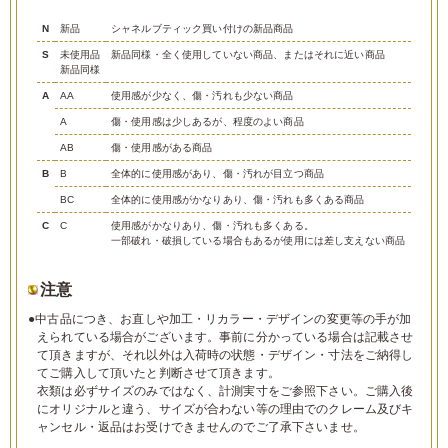
N
新品
シャネルブティック買い付けの新品商品
S
未使用品
新品同様・全く使用していない商品、またはそれに近い商品
新品同様
A
AA
使用感が少なく、傷・汚れも少ない商品
A
傷・使用感は少しあるが、程度のよい商品
AB
傷・使用感がある商品
B
B
全体的に使用感があり、傷・汚れが目立つ商品
BC
全体的に使用感がかなりあり、傷・汚れも多くある商品
C
C
使用感がかなりあり、傷・汚れも多くある。
一部破れ・破損している場合もあるが使用には差し支えない商品
注意
●中古品につき、お直しや加工・リカラー・デザインの変更等の手が加
えられている場合がございます。事前に分かっている場合は記載させ
て頂きますが、それ以外は入荷時の状態・デザイン・寸法をご納得し
てご購入して頂いたと判断させて頂きます。
衣類は必ずサイズのみではなく、計測実寸をご参照下さい。ご購入後
にオリジナルと違う、サイズが合わない等の理由でのクレーム及びキ
ャンセル・返品はお受けできませんのでご了承下さいませ。