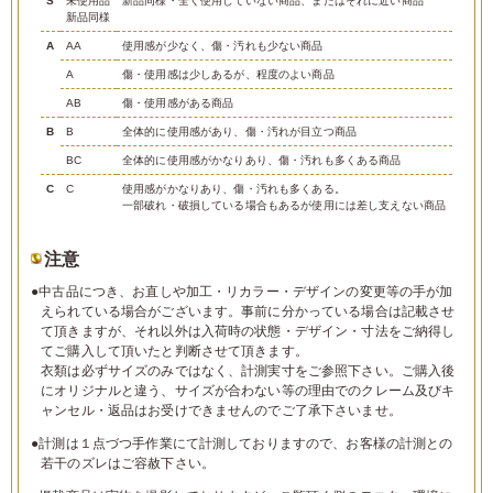
S
未使用品
新品同様・全く使用していない商品、またはそれに近い商品
新品同様
A
AA
使用感が少なく、傷・汚れも少ない商品
A
傷・使用感は少しあるが、程度のよい商品
AB
傷・使用感がある商品
B
B
全体的に使用感があり、傷・汚れが目立つ商品
BC
全体的に使用感がかなりあり、傷・汚れも多くある商品
C
C
使用感がかなりあり、傷・汚れも多くある。
一部破れ・破損している場合もあるが使用には差し支えない商品
注意
●中古品につき、お直しや加工・リカラー・デザインの変更等の手が加
えられている場合がございます。事前に分かっている場合は記載させ
て頂きますが、それ以外は入荷時の状態・デザイン・寸法をご納得し
てご購入して頂いたと判断させて頂きます。
衣類は必ずサイズのみではなく、計測実寸をご参照下さい。ご購入後
にオリジナルと違う、サイズが合わない等の理由でのクレーム及びキ
ャンセル・返品はお受けできませんのでご了承下さいませ。
●計測は１点づつ手作業にて計測しておりますので、お客様の計測との
若干のズレはご容赦下さい。