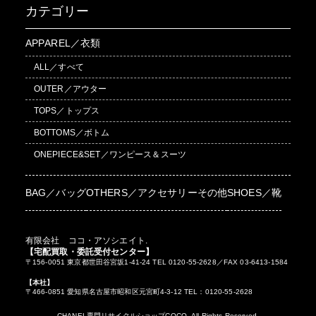
カテゴリー
APPAREL／衣類
ALL／すべて
OUTER／アウター
TOPS／トップス
BOTTOMS／ボトム
ONEPIECE&SET／ワンピース＆スーツ
BAG／バッグ
OTHERS／アクセサリーその他
SHOES／靴
有限会社 ココ・アソシエイト.
【宅配買取・委託受付センター】
〒156-0051 東京都世田谷宮坂1-41-24 TEL 0120-55-2628／FAX 03-6413-1584
【本社】
〒466-0851 愛知県名古屋市昭和区元宮町4-3-12 TEL：0120-55-2628
CHANEL専門リサイクルショップCOCO. All Rights Reserved.