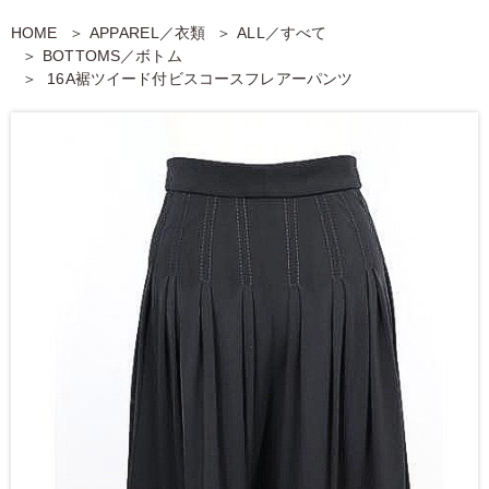
HOME
APPAREL／衣類
ALL／すべて
BOTTOMS／ボトム
16A裾ツイード付ビスコースフレアーパンツ