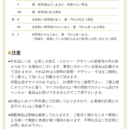
A
傷・使用感は少しあるが、程度のよい商品
AB
傷・使用感がある商品
B
B
全体的に使用感があり、傷・汚れが目立つ商品
BC
全体的に使用感がかなりあり、傷・汚れも多くある商品
C
C
使用感がかなりあり、傷・汚れも多くある。
一部破れ・破損している場合もあるが使用には差し支えない商品
注意
●中古品につき、お直しや加工・リカラー・デザインの変更等の手が加
えられている場合がございます。事前に分かっている場合は記載させ
て頂きますが、それ以外は入荷時の状態・デザイン・寸法をご納得し
てご購入して頂いたと判断させて頂きます。
衣類は必ずサイズのみではなく、計測実寸をご参照下さい。ご購入後
にオリジナルと違う、サイズが合わない等の理由でのクレーム及びキ
ャンセル・返品はお受けできませんのでご了承下さいませ。
●計測は１点づつ手作業にて計測しておりますので、お客様の計測との
若干のズレはご容赦下さい。
●掲載商品は実物を撮影しておりますが、ご覧頂く側のモニター環境に
よる違いで微妙に色感が違う場合があります。不明な点はご注文前に
お問い合わせ下さい。