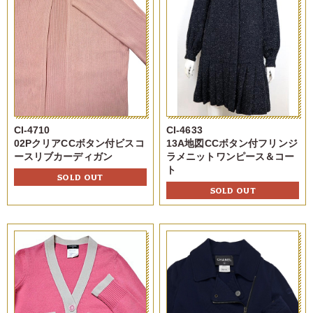
CI-4710
CI-4633
02PクリアCCボタン付ビスコ
13A地図CCボタン付フリンジ
ースリブカーディガン
ラメニットワンピース＆コー
ト
SOLD OUT
SOLD OUT