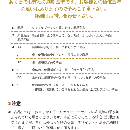
あくまでも弊社の判断基準です。お客様との価値基準
の違いもありますので予めご了承下さい。
詳細はお問い合わせ下さい。
N
新品
シャネルブティック買い付けの新品商品
S
未使用品
新品同様・全く使用していない商品、またはそれに近い商品
新品同様
A
AA
使用感が少なく、傷・汚れも少ない商品
A
傷・使用感は少しあるが、程度のよい商品
AB
傷・使用感がある商品
B
B
全体的に使用感があり、傷・汚れが目立つ商品
BC
全体的に使用感がかなりあり、傷・汚れも多くある商品
C
C
使用感がかなりあり、傷・汚れも多くある。
一部破れ・破損している場合もあるが使用には差し支えない商品
注意
●中古品につき、お直しや加工・リカラー・デザインの変更等の手が加
えられている場合がございます。事前に分かっている場合は記載させ
て頂きますが、それ以外は入荷時の状態・デザイン・寸法をご納得し
てご購入して頂いたと判断させて頂きます。