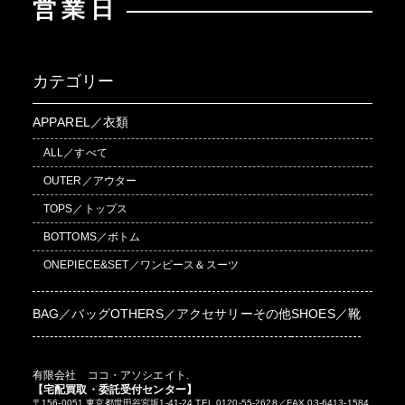
営業日
カテゴリー
APPAREL／衣類
ALL／すべて
OUTER／アウター
TOPS／トップス
BOTTOMS／ボトム
ONEPIECE&SET／ワンピース＆スーツ
BAG／バッグ
OTHERS／アクセサリーその他
SHOES／靴
有限会社 ココ・アソシエイト.
【宅配買取・委託受付センター】
〒156-0051 東京都世田谷宮坂1-41-24 TEL 0120-55-2628／FAX 03-6413-1584