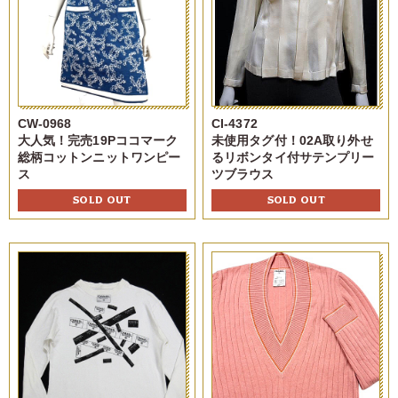
CW-0968
CI-4372
大人気！完売19Pココマーク
未使用タグ付！02A取り外せ
総柄コットンニットワンピー
るリボンタイ付サテンプリー
ス
ツブラウス
SOLD OUT
SOLD OUT