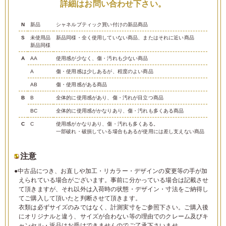
詳細はお問い合わせ下さい。
N
新品
シャネルブティック買い付けの新品商品
S
未使用品
新品同様・全く使用していない商品、またはそれに近い商品
新品同様
A
AA
使用感が少なく、傷・汚れも少ない商品
A
傷・使用感は少しあるが、程度のよい商品
AB
傷・使用感がある商品
B
B
全体的に使用感があり、傷・汚れが目立つ商品
BC
全体的に使用感がかなりあり、傷・汚れも多くある商品
C
C
使用感がかなりあり、傷・汚れも多くある。
一部破れ・破損している場合もあるが使用には差し支えない商品
注意
●中古品につき、お直しや加工・リカラー・デザインの変更等の手が加
えられている場合がございます。事前に分かっている場合は記載させ
て頂きますが、それ以外は入荷時の状態・デザイン・寸法をご納得し
てご購入して頂いたと判断させて頂きます。
衣類は必ずサイズのみではなく、計測実寸をご参照下さい。ご購入後
にオリジナルと違う、サイズが合わない等の理由でのクレーム及びキ
ャンセル・返品はお受けできませんのでご了承下さいませ。