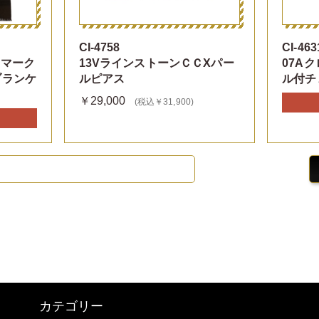
CI-4758
CI-463
Ｃマーク
13VラインストーンＣＣXパー
07A
ブランケ
ルピアス
ル付チ
￥29,000
(税込￥31,900)
カテゴリー