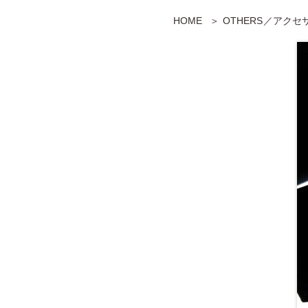
HOME
OTHERS／アク