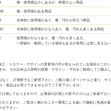
A
傷・使用感は少しあるが、程度のよい商品
AB
傷・使用感がある商品
B
全体的に使用感があり、傷・汚れが目立つ商品
BC
全体的に使用感がかなりあり、傷・汚れも多くある商品
C
使用感がかなりあり、傷・汚れも多くある。
一部破れ・破損している場合もあるが使用には差し支えな
加工・リカラー・デザインの変更等の手が加えられている場合がござい
すが、それ以外は入荷時の状態・デザイン・寸法をご納得してご購入
はなく、計測実寸をご参照下さい。ご購入後にオリジナルと違う、サ
ル・返品はお受けできませんのでご了承下さいませ。
て計測しておりますので、お客様の計測との若干のズレはご容赦下さい
ておりますが、ご覧頂く側のモニター環境による違いで微妙に色感が違
わせ下さい。