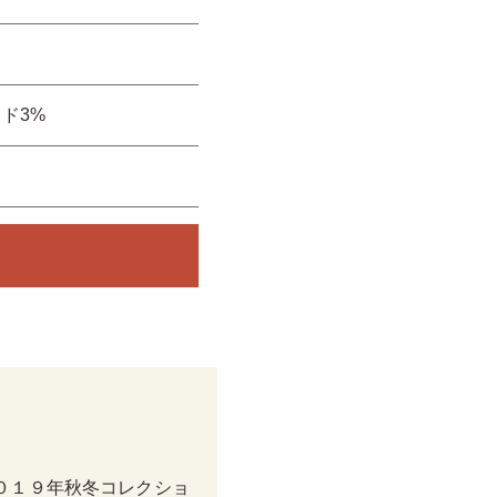
イド3%
０１９年秋冬コレクショ