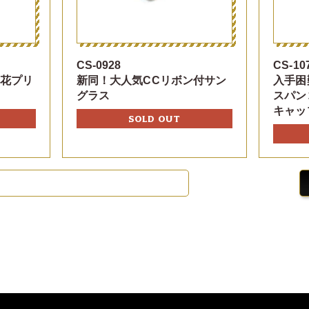
CS-0928
CS-10
お花プリ
新同！大人気CCリボン付サン
入手困
グラス
スパン
キャッ
SOLD OUT