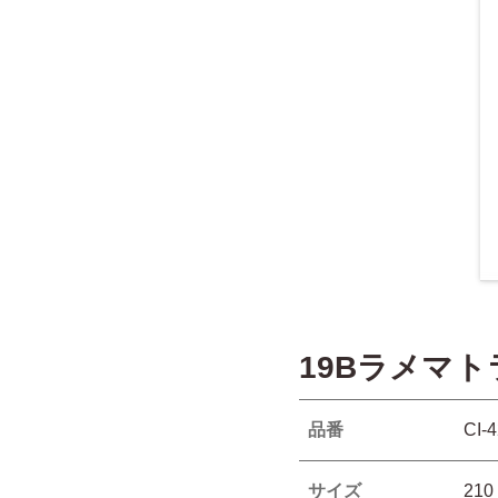
19Bラメマ
品番
CI-
サイズ
210