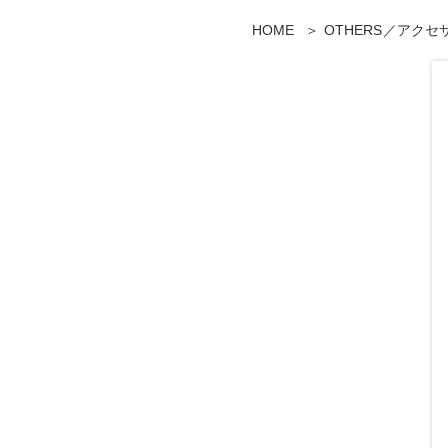
HOME
OTHERS／アク