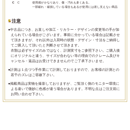
C
C
使用感がかなりあり、傷・汚れも多くある。
一部破れ・破損している場合もあるが使用には差し支えない商品
注意
●中古品につき、お直しや加工・リカラー・デザインの変更等の手が加
えられている場合がございます。事前に分かっている場合は記載させ
て頂きますが、それ以外は入荷時の状態・デザイン・寸法をご納得し
てご購入して頂いたと判断させて頂きます。
衣類は必ずサイズのみではなく、計測実寸をご参照下さい。ご購入後
にオリジナルと違う、サイズが合わない等の理由でのクレーム及びキ
ャンセル・返品はお受けできませんのでご了承下さいませ。
●計測は１点づつ手作業にて計測しておりますので、お客様の計測との
若干のズレはご容赦下さい。
●掲載商品は実物を撮影しておりますが、ご覧頂く側のモニター環境に
よる違いで微妙に色感が違う場合があります。不明な点はご注文前に
お問い合わせ下さい。