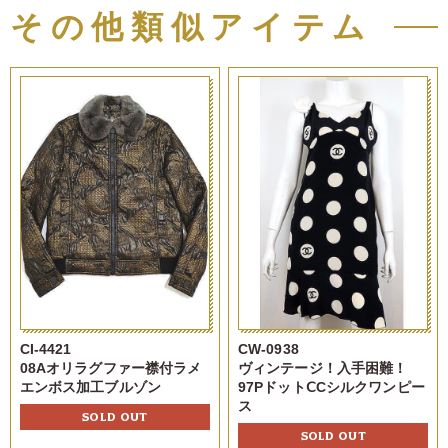
その他類似アイテム
CI-4421
CW-0938
08Aオリラグファー襟付ラメ
ヴィンテージ！入手困難！
エンボス加工ブルゾン
97PドットⅭCシルクワンピー
ス
SOLD OUT
SOLD OUT