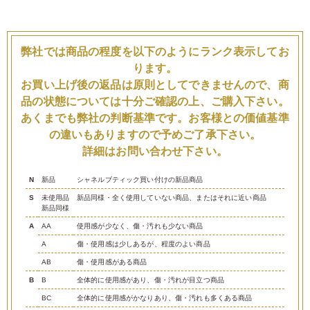
弊社では商品の程度を以下のようにランク表示してお
ります。
お買い上げ後の返品は原則としてできませんので、商
品の状態については十分ご確認の上、ご購入下さい。
あくまでも弊社の判断基準です。お客様との価値基準
の違いもありますので予めご了承下さい。
詳細はお問い合わせ下さい。
N
新品
シャネルブティック買い付けの新品商品
S
未使用品
新品同様・全く使用していない商品、またはそれに近い商品
新品同様
A
AA
使用感が少なく、傷・汚れも少ない商品
A
傷・使用感は少しあるが、程度のよい商品
AB
傷・使用感がある商品
B
B
全体的に使用感があり、傷・汚れが目立つ商品
BC
全体的に使用感がかなりあり、傷・汚れも多くある商品