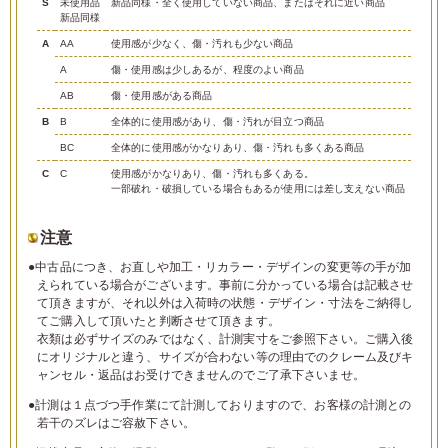
S
未使用品
新品同様・全く使用していない商品、またはそれに近い商品
新品同様
A
AA
使用感が少なく、傷・汚れも少ない商品
A
傷・使用感は少しあるが、程度のよい商品
AB
傷・使用感がある商品
B
B
全体的に使用感があり、傷・汚れが目立つ商品
BC
全体的に使用感がかなりあり、傷・汚れも多くある商品
C
C
使用感がかなりあり、傷・汚れも多くある。
一部破れ・破損している場合もあるが使用には差し支えない商品
注意
●中古品につき、お直しや加工・リカラー・デザインの変更等の手が加
えられている場合がございます。事前に分かっている場合は記載させ
て頂きますが、それ以外は入荷時の状態・デザイン・寸法をご納得し
てご購入して頂いたと判断させて頂きます。
衣類は必ずサイズのみではなく、計測実寸をご参照下さい。ご購入後
にオリジナルと違う、サイズが合わない等の理由でのクレーム及びキ
ャンセル・返品はお受けできませんのでご了承下さいませ。
●計測は１点づつ手作業にて計測しておりますので、お客様の計測との
若干のズレはご容赦下さい。