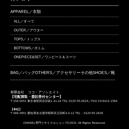
APPAREL／衣類
ALL／すべて
OUTER／アウター
TOPS／トップス
BOTTOMS／ボトム
ONEPIECE&SET／ワンピース＆スーツ
BAG／バッグ
OTHERS／アクセサリーその他
SHOES／靴
有限会社 ココ・アソシエイト.
【宅配買取・委託受付センター】
〒156-0051 東京都世田谷宮坂1-41-24 TEL 0120-55-2628／FAX 03-6413-1584
【本社】
〒466-0851 愛知県名古屋市昭和区元宮町4-3-12 TEL：0120-55-2628
CHANEL専門リサイクルショップCOCO. All Rights Reserved.