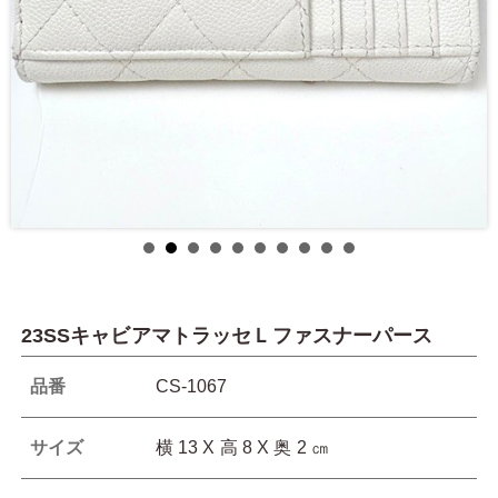
23SSキャビアマトラッセＬファスナーパース
品番
CS-1067
サイズ
横 13 X 高 8 X 奥 2 ㎝