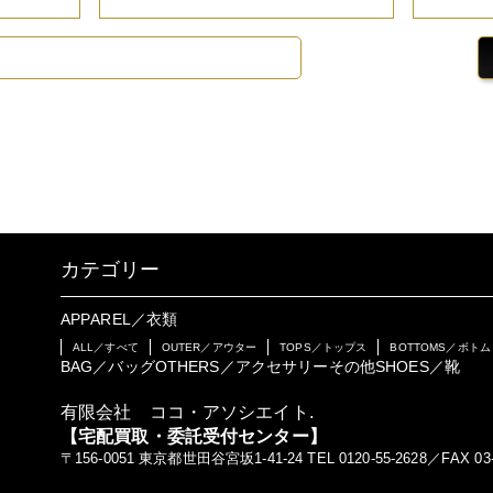
カテゴリー
APPAREL／衣類
ALL／すべて
OUTER／アウター
TOPS／トップス
BOTTOMS／ボトム
BAG／バッグ
OTHERS／アクセサリーその他
SHOES／靴
有限会社 ココ・アソシエイト.
【宅配買取・委託受付センター】
〒156-0051 東京都世田谷宮坂1-41-24 TEL 0120-55-2628／FAX 03-