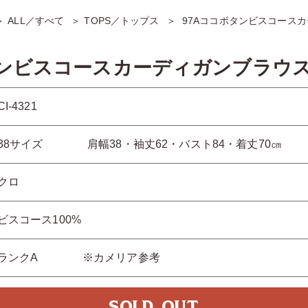
ALL／すべて
TOPS／トップス
97Aココボタンビスコース
タンビスコースカーディガンブラウ
CI-4321
38サイズ 肩幅38・袖丈62・バスト84・着丈70㎝
クロ
ビスコース100%
ランクA ※カメリア参考
SOLD OUT