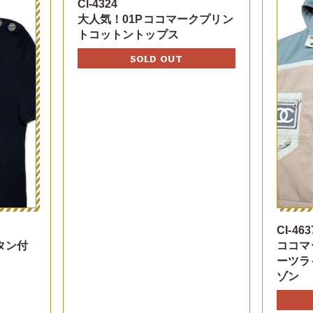
CI-4324
大人気！01Pココマークプリン
トコットントップス
SOLD OUT
CI-463
タン付
ココマ
ーツラ
ゾン