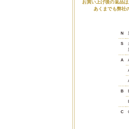
お買い上げ後の返品は
あくまでも弊社
N
S
A
B
C